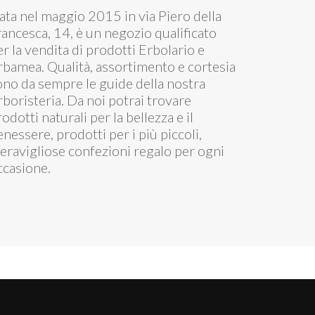
ata nel maggio 2015 in via Piero della
rancesca, 14, è un negozio qualificato
er la vendita di prodotti Erbolario e
rbamea. Qualità, assortimento e cortesia
ono da sempre le guide della nostra
rboristeria. Da noi potrai trovare
odotti naturali per la bellezza e il
enessere, prodotti per i più piccoli,
eravigliose confezioni regalo per ogni
ccasione.