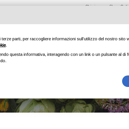
Chi siamo
Shop Onli
di terze parti, per raccogliere informazioni sull’utilizzo del nostro sito
okie
.
TICI
INTEGRATORI
ERBE OFFICINALI
CONFEZIONI REGALO
endo questa informativa, interagendo con un link o un pulsante al di f
odo.
CHI SIAMO
HOME
CHI SIAMO