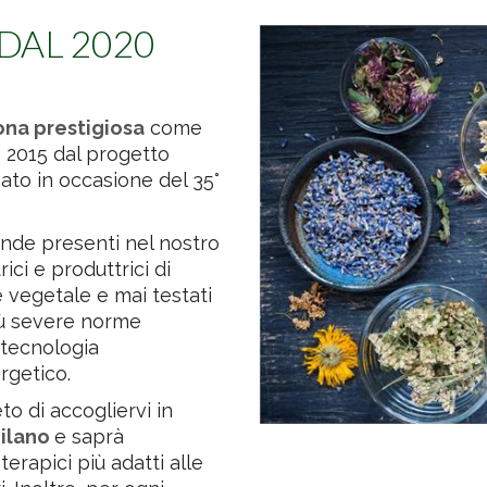
DAL 2020
ona prestigiosa
come
o 2015 dal progetto
nato in occasione del 35°
ende presenti nel nostro
ci e produttrici di
e vegetale e mai testati
più severe norme
 tecnologia
rgetico.
eto di accogliervi in
Milano
e saprà
oterapici più adatti alle