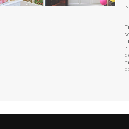
N
F
p
E
s
E
pr
b
m
o