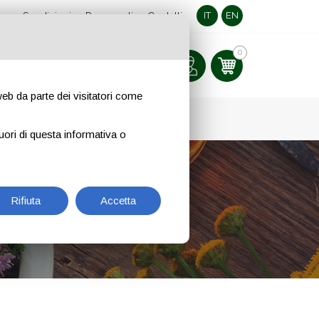
IT
EN
ne
Spedizioni
Pagamenti
Contatti
0
 web da parte dei visitatori come
NOVITÀ
uori di questa informativa o
Rifiuta
Accetta