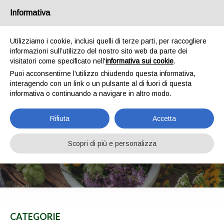
IT
EN
Chi siamo
Spedizioni
Pagamenti
Contatti
Informativa
0
Utilizziamo i cookie, inclusi quelli di terze parti, per raccogliere
informazioni sull’utilizzo del nostro sito web da parte dei
visitatori come specificato nell'
informativa sui cookie
.
Puoi acconsentirne l'utilizzo chiudendo questa informativa,
interagendo con un link o un pulsante al di fuori di questa
informativa o continuando a navigare in altro modo.
Rifiuta
Accetta
INTEGRATORI
Scopri di più e personalizza
HOME
SHOP
INTEGRATORI
CATEGORIE