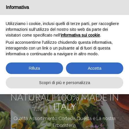
IT
EN
Chi siamo
Spedizioni
Pagamenti
Contatti
Informativa
0
Utilizziamo i cookie, inclusi quelli di terze parti, per raccogliere
informazioni sull’utilizzo del nostro sito web da parte dei
visitatori come specificato nell'
informativa sui cookie
.
Puoi acconsentirne l'utilizzo chiudendo questa informativa,
interagendo con un link o un pulsante al di fuori di questa
informativa o continuando a navigare in altro modo.
Rifiuta
Accetta
Scopri di più e personalizza
INTEGRATORI COSMETICI
NATURALI 100% MADE IN
ITALY
Qualità Assortimento Cortesia Questa è La nostra
Erboristeria.