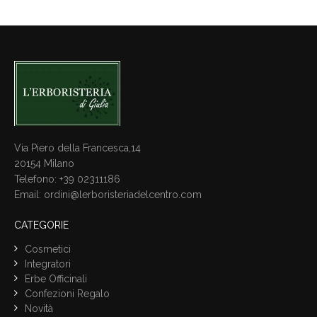
Via Piero della Francesca,14
20154 Milano
Telefono: +39 02311186
Email:
ordini@lerboristeriadelcentro.com
CATEGORIE
Cosmetici
Integratori
Erbe Officinali
Confezioni Regalo
Novità