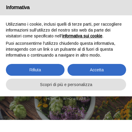
Informativa
IT
EN
Who we are
Shipments
Payments
Contacts
Utilizziamo i cookie, inclusi quelli di terze parti, per raccogliere
informazioni sull’utilizzo del nostro sito web da parte dei
0
visitatori come specificato nell'
informativa sui cookie
.
Puoi acconsentirne l'utilizzo chiudendo questa informativa,
interagendo con un link o un pulsante al di fuori di questa
informativa o continuando a navigare in altro modo.
Rifiuta
Accetta
WHO WE ARE
Scopri di più e personalizza
HOME
WHO WE ARE