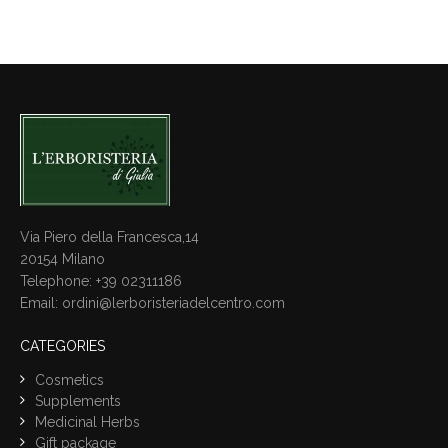
Via Piero della Francesca,14
20154 Milano
Telephone: +39 02311186
Email: ordini@lerboristeriadelcentro.com
CATEGORIES
Cosmetics
Supplements
Medicinal Herbs
Gift package