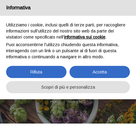
Informativa
IT
EN
Who we are
Shipments
Payments
Contacts
Utilizziamo i cookie, inclusi quelli di terze parti, per raccogliere
informazioni sull’utilizzo del nostro sito web da parte dei
0
visitatori come specificato nell'
informativa sui cookie
.
Puoi acconsentirne l'utilizzo chiudendo questa informativa,
interagendo con un link o un pulsante al di fuori di questa
informativa o continuando a navigare in altro modo.
Rifiuta
Accetta
PAYMENTS
Scopri di più e personalizza
HOME
PAYMENTS