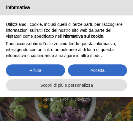
Informativa
IT
EN
Who we are
Shipments
Payments
Contacts
Utilizziamo i cookie, inclusi quelli di terze parti, per raccogliere
informazioni sull’utilizzo del nostro sito web da parte dei
0
visitatori come specificato nell'
informativa sui cookie
.
Puoi acconsentirne l'utilizzo chiudendo questa informativa,
interagendo con un link o un pulsante al di fuori di questa
informativa o continuando a navigare in altro modo.
Rifiuta
Accetta
NOVELTY
Scopri di più e personalizza
HOME
SHOP
NOVELTY