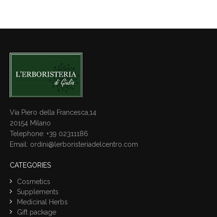
Via Piero della Francesca,14
20154 Milano
Telephone: +39 02311186
Email: ordini@lerboristeriadelcentro.com
CATEGORIES
Cosmetics
Supplements
Medicinal Herbs
Gift package