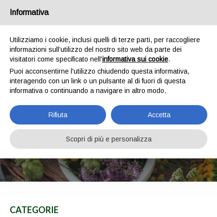
IT
EN
Chi siamo
Spedizioni
Pagamenti
Contatti
Informativa
0
Utilizziamo i cookie, inclusi quelli di terze parti, per raccogliere
informazioni sull’utilizzo del nostro sito web da parte dei
visitatori come specificato nell'
informativa sui cookie
.
Puoi acconsentirne l'utilizzo chiudendo questa informativa,
interagendo con un link o un pulsante al di fuori di questa
informativa o continuando a navigare in altro modo.
Rifiuta
Accetta
IRIS
Scopri di più e personalizza
HOME
SHOP
IRIS
CATEGORIE